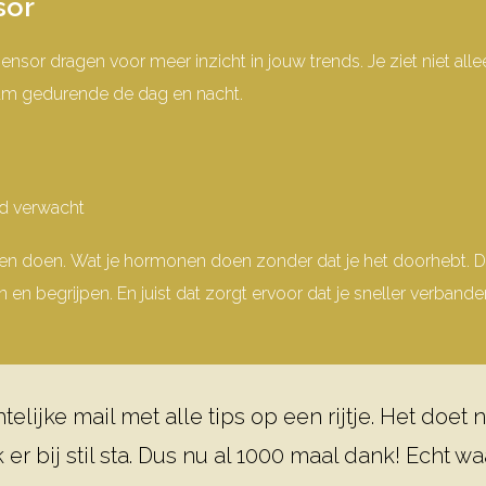
sor
sensor dragen voor meer inzicht in jouw trends.
Je ziet niet al
am gedurende de dag en nacht.
ad verwacht
ten doen.
Wat je hormonen doen zonder dat je het doorhebt.
D
n en begrijpen.
En juist dat zorgt ervoor dat je sneller verban
elijke mail met alle tips op een rijtje. Het doet 
 er bij stil sta. Dus nu al 1000 maal dank! Echt 