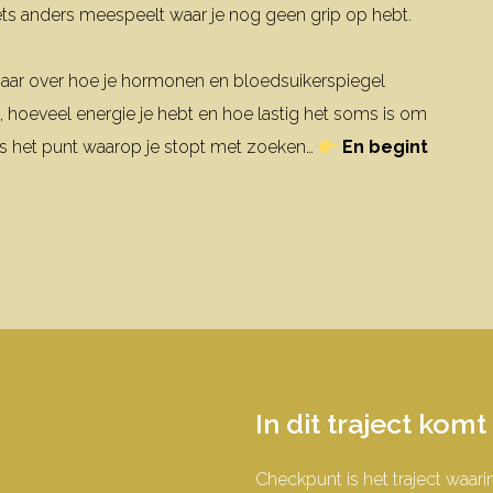
 iets anders meespeelt waar je nog geen grip op hebt.
 maar over hoe je hormonen en bloedsuikerspiegel
 hoeveel energie je hebt en hoe lastig het soms is om
 is het punt waarop je stopt met zoeken…
En begint
In dit traject kom
Checkpunt is het traject waarin