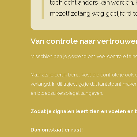
toch echt anders kan worden. 
mezelf zolang weg gecijferd te
Van controle naar vertrouwe
Misschien ben je gewend om veel controle te hou
Maar als je eerlijk bent…
kost die controle je ook 
verlangd.
In dit traject ga je dat kantelpunt make
en bloedsuikerspiegel aangeven.
Zodat je signalen leert zien en voelen en
Dan ontstaat er rust!