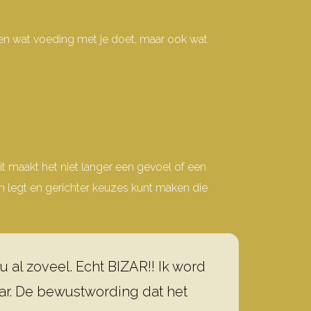
leen wat voeding met je doet, maar ook wat
it maakt het niet langer een gevoel of een
den legt en gerichter keuzes kunt maken die
nu al zoveel. Echt BIZAR!! Ik word
waar. De bewustwording dat het