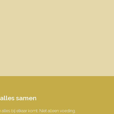
t alles samen
 alles bij elkaar komt.
Niet alleen voeding,