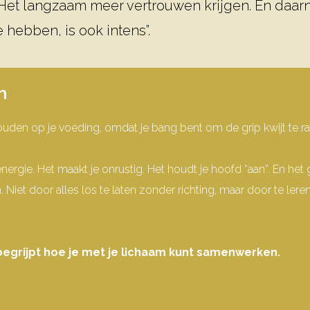
Het langzaam meer vertrouwen krijgen. En daarn
 hebben, is ook intens”.
n
den op je voeding, omdat je bang bent om de grip kwijt te rak
energie.
Het maakt je onrustig. Het houdt je hoofd “aan”.
En het g
n.
Niet door alles los te laten zonder richting, maar door te 
 begrijpt hoe je met je lichaam kunt samenwerken.