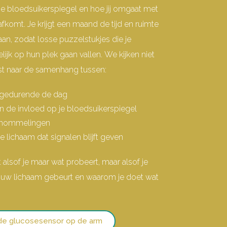
je bloedsuikerspiegel
en hoe jij omgaat met
 afkomt.
Je krijgt een maand de tijd en ruimte
an, zodat losse puzzelstukjes die je
elijk op hun plek gaan vallen.
We kijken niet
uist naar de samenhang tussen:
e gedurende de dag
en de invloed op je bloedsuikerspiegel
schommelingen
je lichaam dat signalen blijft geven
 alsof je maar wat probeert, maar alsof je
 jouw lichaam gebeurt en waarom je doet wat
 de glucosesensor op de arm