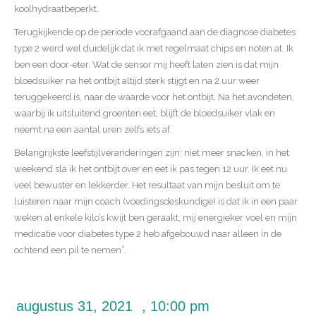
koolhydraatbeperkt.
Terugkijkende op de periode voorafgaand aan de diagnose diabetes
type 2 werd wel duidelijk dat ik met regelmaat chips en noten at. Ik
ben een door-eter. Wat de sensor mij heeft laten zien is dat mijn
bloedsuiker na het ontbijt altijd sterk stijgt en na 2 uur weer
teruggekeerd is, naar de waarde voor het ontbijt. Na het avondeten,
waarbij ik uitsluitend groenten eet, blijft de bloedsuiker vlak en
neemt na een aantal uren zelfs iets af.
Belangrijkste leefstijlveranderingen zijn: niet meer snacken, in het
weekend sla ik het ontbijt over en eet ik pas tegen 12 uur. Ik eet nu
veel bewuster en lekkerder. Het resultaat van mijn besluit om te
luisteren naar mijn coach (voedingsdeskundige) is dat ik in een paar
weken al enkele kilo’s kwijt ben geraakt, mij energieker voel en mijn
medicatie voor diabetes type 2 heb afgebouwd naar alleen in de
ochtend een pil te nemen”.
augustus 31, 2021
,
10:00 pm