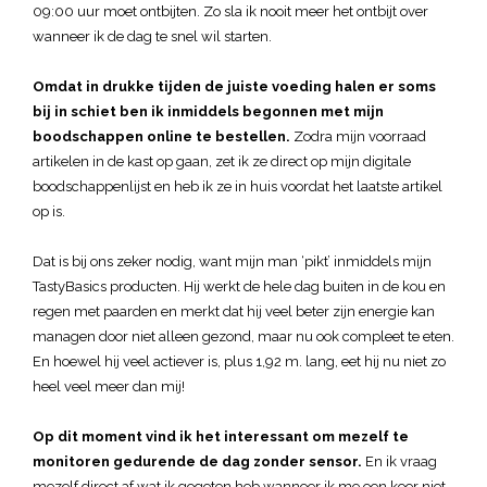
09:00 uur moet ontbijten. Zo sla ik nooit meer het ontbijt over
wanneer ik de dag te snel wil starten.
Omdat in drukke tijden de juiste voeding halen er soms
bij in schiet ben ik inmiddels begonnen met mijn
boodschappen online te bestellen.
Zodra mijn voorraad
artikelen in de kast op gaan, zet ik ze direct op mijn digitale
boodschappenlijst en heb ik ze in huis voordat het laatste artikel
op is.
Dat is bij ons zeker nodig, want mijn man ‘pikt’ inmiddels mijn
TastyBasics producten. Hij werkt de hele dag buiten in de kou en
regen met paarden en merkt dat hij veel beter zijn energie kan
managen door niet alleen gezond, maar nu ook compleet te eten.
En hoewel hij veel actiever is, plus 1,92 m. lang, eet hij nu niet zo
heel veel meer dan mij!
Op dit moment vind ik het interessant om mezelf te
monitoren gedurende de dag zonder sensor.
En ik vraag
mezelf direct af wat ik gegeten heb wanneer ik me een keer niet