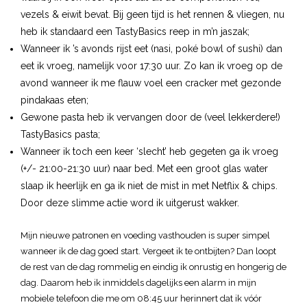
vezels & eiwit bevat. Bij geen tijd is het rennen & vliegen, nu
heb ik standaard een TastyBasics reep in m’n jaszak;
Wanneer ik ’s avonds rijst eet (nasi, poké bowl of sushi) dan
eet ik vroeg, namelijk voor 17:30 uur. Zo kan ik vroeg op de
avond wanneer ik me flauw voel een cracker met gezonde
pindakaas eten;
Gewone pasta heb ik vervangen door de (veel lekkerdere!)
TastyBasics pasta;
Wanneer ik toch een keer ‘slecht’ heb gegeten ga ik vroeg
(+/- 21:00-21:30 uur) naar bed. Met een groot glas water
slaap ik heerlijk en ga ik niet de mist in met Netflix & chips.
Door deze slimme actie word ik uitgerust wakker.
Mijn nieuwe patronen en voeding vasthouden is super simpel
wanneer ik de dag goed start. Vergeet ik te ontbijten? Dan loopt
de rest van de dag rommelig en eindig ik onrustig en hongerig de
dag. Daarom heb ik inmiddels dagelijks een alarm in mijn
mobiele telefoon die me om 08:45 uur herinnert dat ik vóór