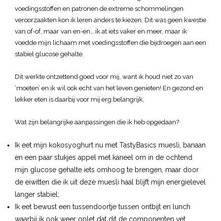
voedingsstoffen en patronen de extreme schommelingen
veroorzaakten kon ik leren anders te kiezen. Dit was geen kwestie
van of-of, maar van en-en… ik at iets vaker en meer, maar ik
voedde mijn lichaam met voedingsstoffen die bijdroegen aan een
stabiel glucose gehalte.
Dit werkte ontzettend goed voor mij, want ik houd niet zo van
‘moeten’ en ik wil ook echt van het leven genieten! En gezond en
lekker eten is daarbij voor mij erg belangrijk.
Wat zijn belangrijke aanpassingen die ik heb opgedaan?
Ik eet mijn kokosyoghurt nu met TastyBasics muesli, banaan
en een paar stukjes appel met kaneel om in de ochtend
mijn glucose gehalte iets omhoog te brengen, maar door
de eiwitten die ik uit deze muesli haal blijft mijn energielevel
langer stabiel;
Ik eet bewust een tussendoortje tussen ontbijt en lunch
waarbij ik ook weer oplet dat dit de componenten vet,