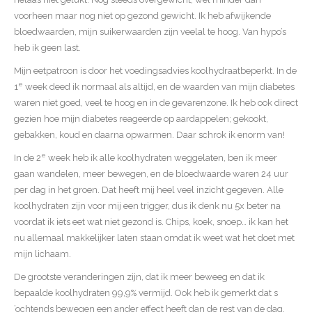
voorheen maar nog niet op gezond gewicht. Ik heb afwijkende
bloedwaarden, mijn suikerwaarden zijn veelal te hoog. Van hypo’s
heb ik geen last.
Mijn eetpatroon is door het voedingsadvies koolhydraatbeperkt. In de
e
1
week deed ik normaal als altijd, en de waarden van mijn diabetes
waren niet goed, veel te hoog en in de gevarenzone. Ik heb ook direct
gezien hoe mijn diabetes reageerde op aardappelen; gekookt,
gebakken, koud en daarna opwarmen. Daar schrok ik enorm van!
e
In de 2
week heb ik alle koolhydraten weggelaten, ben ik meer
gaan wandelen, meer bewegen, en de bloedwaarde waren 24 uur
per dag in het groen. Dat heeft mij heel veel inzicht gegeven. Alle
koolhydraten zijn voor mij een trigger, dus ik denk nu 5x beter na
voordat ik iets eet wat niet gezond is. Chips, koek, snoep… ik kan het
nu allemaal makkelijker laten staan omdat ik weet wat het doet met
mijn lichaam.
De grootste veranderingen zijn, dat ik meer beweeg en dat ik
bepaalde koolhydraten 99,9% vermijd. Ook heb ik gemerkt dat s
’ochtends bewegen een ander effect heeft dan de rest van de dag.