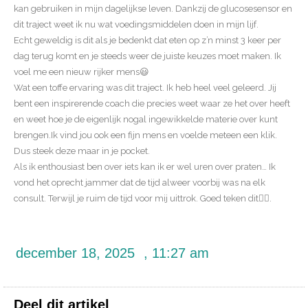
kan gebruiken in mijn dagelijkse leven. Dankzij de glucosesensor en
dit traject weet ik nu wat voedingsmiddelen doen in mijn lijf.
Echt geweldig is dit als je bedenkt dat eten op z’n minst 3 keer per
dag terug komt en je steeds weer de juiste keuzes moet maken. Ik
voel me een nieuw rijker mens😃
Wat een toffe ervaring was dit traject. Ik heb heel veel geleerd. Jij
bent een inspirerende coach die precies weet waar ze het over heeft
en weet hoe je de eigenlijk nogal ingewikkelde materie over kunt
brengen.Ik vind jou ook een fijn mens en voelde meteen een klik.
Dus steek deze maar in je pocket.
Als ik enthousiast ben over iets kan ik er wel uren over praten… Ik
vond het oprecht jammer dat de tijd alweer voorbij was na elk
consult. Terwijl je ruim de tijd voor mij uittrok. Goed teken dit👌🏽.
december 18, 2025
,
11:27 am
Deel dit artikel